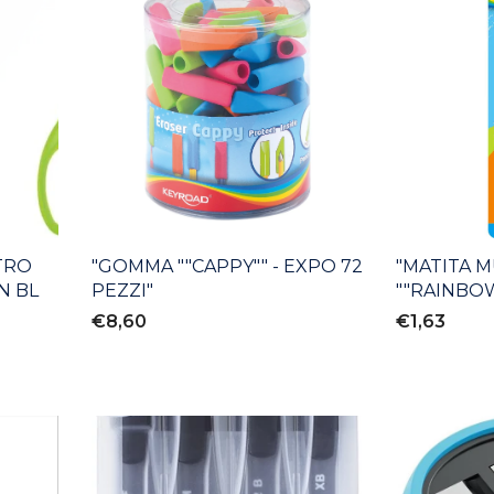
TRO
"GOMMA ""CAPPY"" - EXPO 72
"MATITA 
IN BL
PEZZI"
""RAINBOW"
BLISTER
€8,60
€1,63