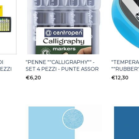
DI
"PENNE ""CALLIGRAPHY"" -
"TEMPERA
PEZZI
SET 4 PEZZI - PUNTE ASSOR
""RUBBER""
€6,20
€12,30