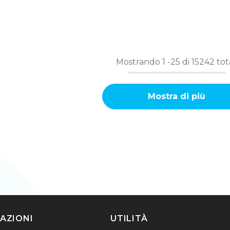
Mostrando
1
-
25
di 15242 tota
Mostra di più
AZIONI
UTILITÀ