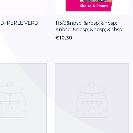
' DI PERLE VERDI
113/3&nbsp; &nbsp; &nbsp;
&nbsp; &nbsp; &nbsp; &nbsp;
&nbsp;LASTRINE
€10,30
ALLUMINIO/RAME - CONF. 12
PZ. 15X30