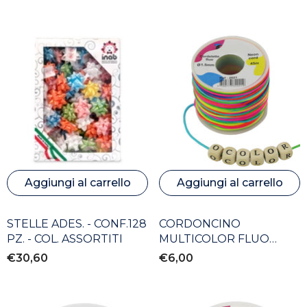
Aggiungi al carrello
Aggiungi al carrello
STELLE ADES. - CONF.128
CORDONCINO
PZ. - COL. ASSORTITI
MULTICOLOR FLUO
DIAM. MM. 1,5X45 MT
€30,60
€6,00