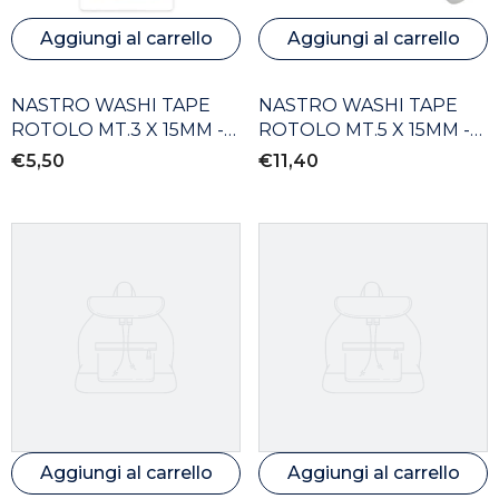
Aggiungi al carrello
Aggiungi al carrello
NASTRO WASHI TAPE
NASTRO WASHI TAPE
ROTOLO MT.3 X 15MM -
ROTOLO MT.5 X 15MM -
SET PZ. 6 COLORI
SET PZ. 14 - COL. ASS.
€5,50
€11,40
GLITTER
Aggiungi al carrello
Aggiungi al carrello