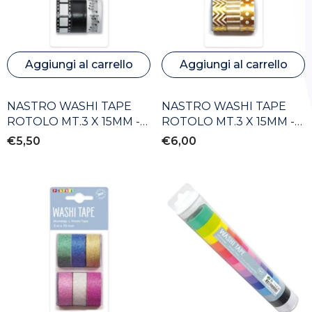
Aggiungi al carrello
Aggiungi al carrello
NASTRO WASHI TAPE
NASTRO WASHI TAPE
ROTOLO MT.3 X 15MM -
ROTOLO MT.3 X 15MM -
SET PZ. 6 BIANCO/NERO
SET PZ. 6 COLORI METAL
€5,50
€6,00