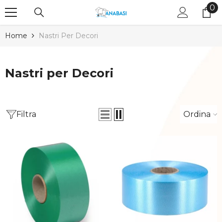
0
0
Salta al contenuto
Art
Home
Nastri Per Decori
Nastri per Decori
Filtra
Ordina